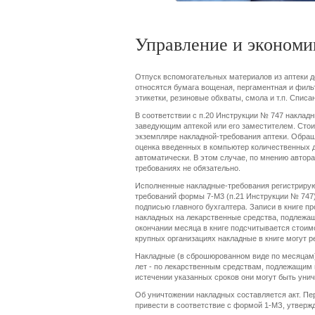
Управление и эконом
Отпуск вспомогательных материалов из аптеки 
относятся бумага вощеная, пергаментная и фильт
этикетки, резиновые обхваты, смола и т.п. Списа
В соответствии с п.20 Инструкции № 747 наклад
заведующим аптекой или его заместителем. Сто
экземпляре накладной-требования аптеки. Обращ
оценка введенных в компьютер количественных д
автоматически. В этом случае, по мнению автор
требованиях не обязательно.
Исполненные накладные-требования регистрирую
требований формы 7-М3 (п.21 Инструкции № 747)
подписью главного бухгалтера. Записи в книге п
накладных на лекарственные средства, подлежащ
окончании месяца в книге подсчитывается стоимо
крупных организациях накладные в книге могут р
Накладные (в сброшюрованном виде по месяцам) 
лет - по лекарственным средствам, подлежащим 
истечении указанных сроков они могут быть уни
Об уничтожении накладных составляется акт. Пе
привести в соответствие с формой 1-МЗ, утверж