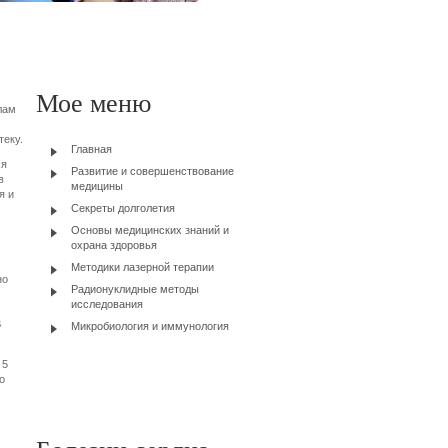
Мое меню
лам
теку.
Главная
ся
Развитие и совершенствование
в
медицины
я и
Секреты долголетия
Основы медицинских знаний и
охрана здоровья
Методики лазерной терапии
но
Радионуклидные методы
исследования
В
Микробиология и иммунология
 5
о