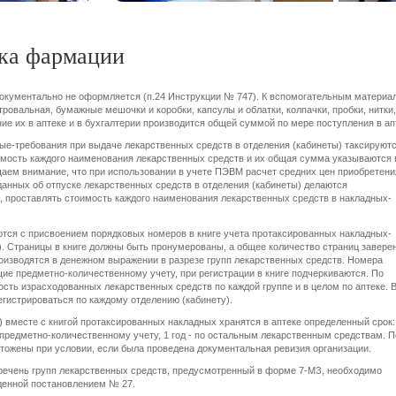
ика фармации
документально не оформляется (п.24 Инструкции № 747). К вспомогательным материа
ровальная, бумажные мешочки и коробки, капсулы и облатки, колпачки, пробки, нитки,
ние их в аптеке и в бухгалтерии производится общей суммой по мере поступления в ап
ные-требования при выдаче лекарственных средств в отделения (кабинеты) таксируют
имость каждого наименования лекарственных средств и их общая сумма указываются 
аем внимание, что при использовании в учете ПЭВМ расчет средних цен приобретени
анных об отпуске лекарственных средств в отделения (кабинеты) делаются
а, проставлять стоимость каждого наименования лекарственных средств в накладных-
тся с присвоением порядковых номеров в книге учета протаксированных накладных-
. Страницы в книге должны быть пронумерованы, а общее количество страниц завере
роизводятся в денежном выражении в разрезе групп лекарственных средств. Номера
ие предметно-количественному учету, при регистрации в книге подчеркиваются. По
сть израсходованных лекарственных средств по каждой группе и в целом по аптеке. 
егистрироваться по каждому отделению (кабинету).
вместе с книгой протаксированных накладных хранятся в аптеке определенный срок:
предметно-количественному учету, 1 год - по остальным лекарственным средствам. П
чтожены при условии, если была проведена документальная ревизия организации.
речень групп лекарственных средств, предусмотренный в форме 7-МЗ, необходимо
денной постановлением № 27.