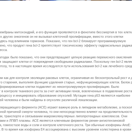
 мембраны митохондрий, и его функция проявляется в фенотипе бессмертия в тех клетк
ех других онкогенов он не вызывал клеточной пролиферации, вместо этого клетки
дясь под влиянием гормонов. Показано, что ген bcl-2 блокирует программируемую
ено, что продукт гена bcl-2 препятствует токсическому эффекту гидроксильных радика
есса.
матодах было показано, что они предотвращают цепную реакцию перекисного окисления
им защищают клетки от повреждения свободными радикалами. Поскольку ген bcl-2 явля
озу, то в настоящее время исследуются пути использования bcl-2 как лечебного сред
м как для контроля эволюции раковых клеток, ограничивая их бесконтрольный рост и 
ого старения, выполняя функцию удаления старых, нефункционирующих клеток. Белок 
ансформированные клетки подавляет их неконтролируемую пролиферацию. Было
в контроле тканевого роста за счет активации генов, вовлеченных в подавление роста
оцессу и инициировать образование опухолей. Мутации гена р53 являются наиболее
й человека и были найдены в опухолях различной локализации.
ревращающего фермента (АСЕ) играют важную роль в липидном метаболизме, а поскол
ной причиной смерти человека, то они непосредственно влияют на продолжительност
ции, транспорте и связывании макромолекулярных липопротеидных комплексов. Они
нами и ЛПВП плазмы. АСЕ является ключевым ферментом ренин-ангиотензиновой
, гомеостазе воды и соли и контроле клеточного роста. Три обычные изоформы АпоЕ: 
о. В то время как изоформа Е4 ассоциирована с высоким уровнем холестерина в крови