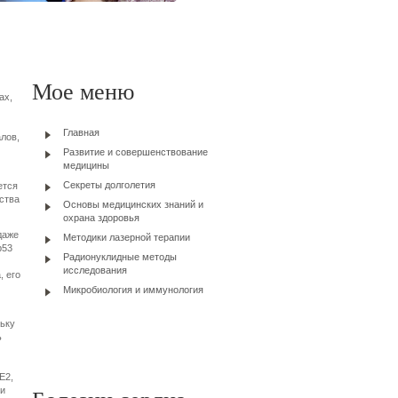
Мое меню
ах,
Главная
лов,
Развитие и совершенствование
медицины
Секреты долголетия
ется
ства
Основы медицинских знаний и
охрана здоровья
даже
Методики лазерной терапии
р53
Радионуклидные методы
исследования
, его
Микробиология и иммунология
ьку
ь
Е2,
 и