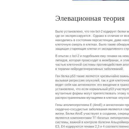
Элевационная теория
Было установлено, что ген bcl-2 кодирует белки
где он экспрессируется . Однако в отличие от вс
находились в состоянии персистенции, даже нахо
клеточную смерть в клетках. Было также обнаруж
защищая стареющие клетки от оксидативного стр
В опытах с bcl-2 и подобными ему генами на не
липидов, которая происходит в мембранах, и эт
частью клеточной системы противодействия апопт
в терапии нейродегенеративных заболеваний.
Ген белка р53 также является чрезвычайно важны
вызывая регрессию опухолей, так и для клеточн
ведет себя как антионкоген: его введение в тр
установлено, что если нормальный р53 участвует 
мутантные формы могут препятствовать этому пр
распространенными мутациями в клетках опухоле
Гены аполипопротеина Е (АпоЕ) и ангиотензин-п
сердечно-сосудистые заболевания являются глав
жизни. Белки АпоЕ участвуют в создании, секре
являются компонентами ТГ-богатых липопротеи
системы, важной в контроле болезни Альцгеймера
ЕЗ, Е4 кодируются генами 2,3 и 4 соответственн