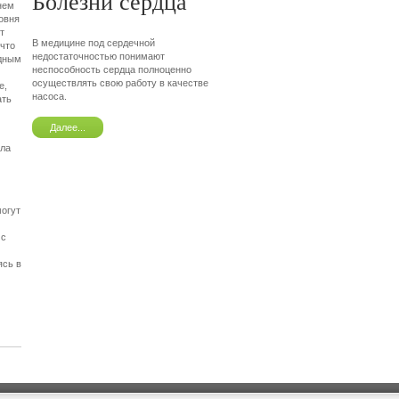
Болезни сердца
нем
овня
т
В медицине под сердечной
что
недостаточностью понимают
идным
неспособность сердца полноценно
осуществлять свою работу в качестве
е,
насоса.
ать
Далее...
ыла
могут
 с
ясь в