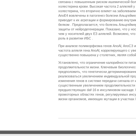
связана с повышенным риском ишемической боле
холестерина крови. Высокая частота 2 аллелей у
холестерина, что вторично влияет на заболеваем
АпоЕ4 вовлечены в патогенез болезни Альцгейме
приводит к их агрегации и формированию внутр
белком . Предполагается, что болезнь Альцгейме
защиты от нейродегенерации. Показано, что у но
чем у носителей двух ЕЗ аллелей. Возможно, что
роль в развитии ИБС .
При анализе полиморфизма генов AnoAl, АпоСЗ и 
частота аллеля гена AnoAl, коррелирующего с ув
существенно повышена у столетних, являя собой 
Установлено, что ограничение калорийности пит
продолжительности жизни. Ключевым биологическ
предположить, что генетически детерминированн
реализоваться увеличением индивидуальной про
изменения генов в системе передачи сигнала от 
существенным увеличением продолжительности жиз
предшествующих daf-16 в инсулиновом каскаде. 
промоторных областях генов, регулируемых инсул
жизни организмов, имеющих мутации в участках 