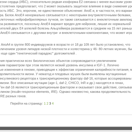
зни сердца (ИБС), относительно редкая изоформа Е2 связана с менее высоким уров
 столетних предполагает, что 2 может оказывать защитное влияние в виде снижения ур
ость ИБС. Это, впрочем, не единственное объяснение: АпоЕ и, в частности, его вариан
ра. Белок АпоЕ4 ненормально связывается с некоторыми внутриклеточными белками, 
иклеточных нейрофибриллярных пучков, он также связывается с внеклеточным амило
ра развивается, поскольку АпоЕ4 вариант вреден для нейронов, лишая их нормальной
сителей двух Е4 аллелей болезнь Альцгеймера развивается в среднем на 15 лет раньш
 АпоЕ4 связывается с другими внутри- и внеклеточными компонентами, что может игр
АпоА4 в группе 800 индивидуумов в возрасте от 18 до 109 лет было установлено, что
еличением уровня липидов низкой плотности и холестерина у 46- 80-летних мужчин, б
еще один "генетический парадокс" долгожителей .
ания практически всех биологических объектов сопровождается увеличением
им параметром при этом является низкий уровень инсулина и IGF-1. Логично
ые изменения в геноме, приводящие к эффектам ограничения калорийности питания, 
должительности жизни. У нематод и плодовых мушек были выявлены мутационные
инсулинового рецептора к транскрипционному фактору daf-16, которые ассоциированы
ни. Все описанные мутации (age-1, daf-2, СHIСО, InR и др.) находятся в генах,
Ген daf-16 является транскрипционным фактором и оказывает свое действие, связыва
ином (insulin-response elements, IRE). Однако неизвестно, какова продолжительность
IRE разных генов.
Перейти на страницу:
1
2
3
4