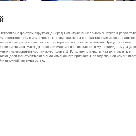
й
 генотипа на факторы окружающей среды или изменение самого генотипа в результате
этим фенотипическую изменчивость подразделяют на наследственную и ненаследствен
янием внутри- и внеклеточных факторов на проявление генотипа. При устранении
нения исчезают. Наследственная изменчивость, связанная с мутациями, — мутацион
ния последовательности нуклеотидов в ДНК, полная или частичная их утрата, т. е.
являющаяся фенотипически в виде измененного признака. Наследственная изменчивос
бинационной изменчивостью.