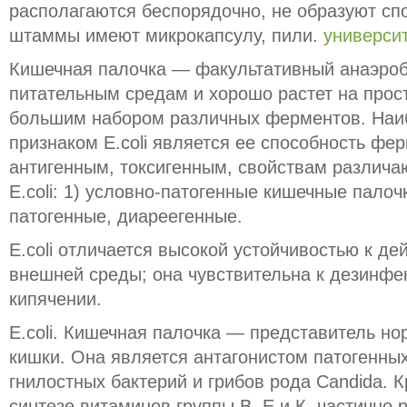
располагаются беспорядочно, не образуют сп
штаммы имеют микрокапсулу, пили.
универси
Кишечная палочка — факультативный анаэроб, 
питательным средам и хорошо растет на прост
большим набором различных ферментов. Наи
признаком E.coli является ее способность фе
антигенным, токсигенным, свойствам различа
E.coli: 1) условно-патогенные кишечные палоч
патогенные, диареегенные.
E.coli отличается высокой устойчивостью к д
внешней среды; она чувствительна к дезинфек
кипячении.
E.coli. Кишечная палочка — представитель н
кишки. Она является антагонистом патогенны
гнилостных бактерий и грибов рода Candida. К
синтезе витаминов группы В, Е и К, частично 