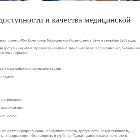
доступности и качества медицинской
ло принято 40-й Всемирной Медицинской Ассамблеей в Вене в сентябре 1988 года.
й доступ к службам здравоохранения вне зависимости от географических, экономиче
зыковых барьеров.
ва и медицинскими ресурсами страны:
х кадров;
 и учреждения;
 профилактики;
рриториях;
 относятся профессиональная компетентность, доступность, результативность,
, непрерывность, безопасность и удобство. Однако данные характеристики в