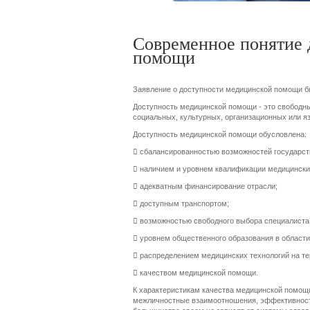
Современное понятие 
помощи
Заявление о доступности медицинской помощи бы
Доступность медицинской помощи - это свободны
социальных, культурных, организационных или я
Доступность медицинской помощи обусловлена:
 сбалансированностью возможностей государст
 наличием и уровнем квалификации медицински
 адекватным финансирование отрасли;
 доступным транспортом;
 возможностью свободного выбора специалиста
 уровнем общественного образования в области
 распределением медицинских технологий на те
 качеством медицинской помощи.
К характеристикам качества медицинской помощи
межличностные взаимоотношения, эффективность