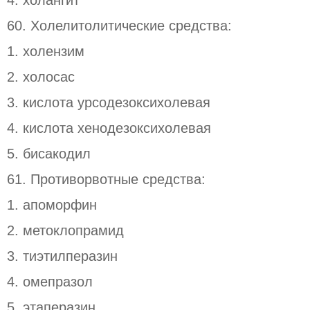
4. холангит
60. Холелитолитические средства:
1. холензим
2. холосас
3. кислота урсодезоксихолевая
4. кислота хенодезоксихолевая
5. бисакодил
61. Противорвотные средства:
1. апоморфин
2. метоклопрамид
3. тиэтилперазин
4. омепразол
5. этаперазин