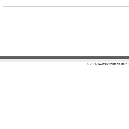
© 2026
www.extramedicine.ru