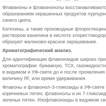
Флаваноны и флаванонолы восстанавливаютс
образованием окрашенных продуктов пурпурно
синего цвета.
Катехины, а также производные флороглюцина
раствором ванилина в кислоте хлористоводо
образуют малиново-красное окрашивание.
Хроматографический анализ.
Для идентификации флавоноидов широко при
хроматографии: бумажную, ТСХ, газожидкостн
в видимом и УФ-свете до и после проявления
величину Rf, или время удерживания.
Флавоны и флавонол-3-гликозиды в УФ-свете
коричневых пятен; флавонолы и их 7-гликозид
зеленых пятен. Изофлавоноиды в видимом св