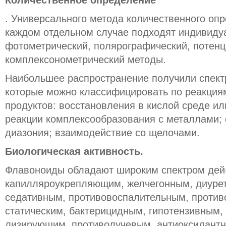
Количественное определение
. Универсального метода количественного оп
каждом отдельном случае подходят индивидуа
фотометрический, полярографический, потен
комплексонометрический методы.
Наибольшее распространение получили спект
которые можно классифицировать по реакция
продуктов: восстановления в кислой среде ил
реакции комплексообразования с металлами;
диазония; взаимодействие со щелочами.
Биологическая активность.
Флавоноиды обладают широким спектром дей-
капилляроукрепляющим, желчегонным, диурет
седативным, противовоспалительным, против
статическим, бактерицидным, гипотензивным, 
лизирующим, противолучевым, антиоксидантн