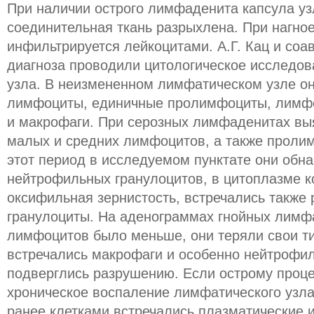
При наличии острого лимфаденита капсула узл
соединительная ткань разрыхлена. При нагно
инфильтрируется лейкоцитами. А.Г. Кац и соа
диагноза проводили цитологическое исследов
узла. В неизмененном лимфатическом узле о
лимфоциты, единичные пролимфоциты, лимфо
и макрофаги. При серозных лимфаденитах вы
малых и средних лимфоцитов, а также проли
этот период в исследуемом пунктате они обн
нейтрофильных гранулоцитов, в цитоплазме 
оксифильная зернистость, встречались такж
гранулоциты. На аденограммах гнойных лимф
лимфоцитов было меньше, они теряли свои ти
встречались макрофаги и особенно нейтрофи
подверглись разрушению. Если острому проц
хроническое воспаление лимфатического узла
ранее клетками встречались плазматические и