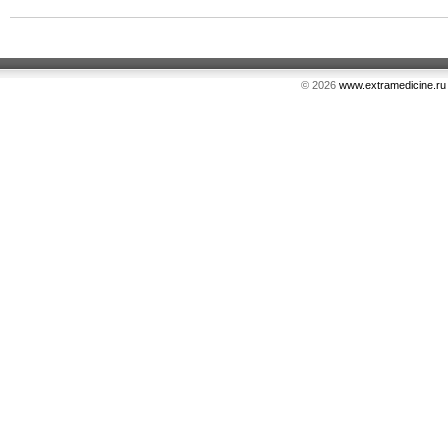
© 2026
www.extramedicine.ru