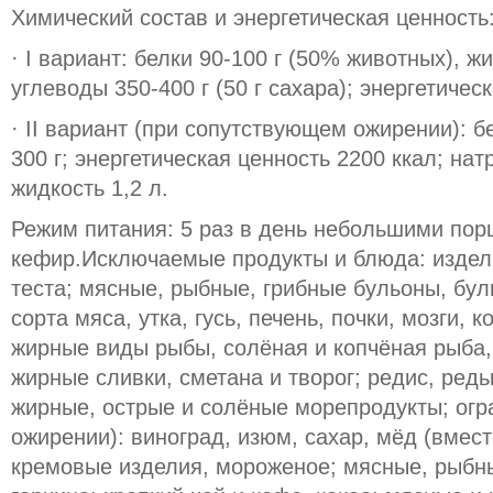
Химический состав и энергетическая ценность
· I вариант: белки 90-100 г (50% животных), ж
углеводы 350-400 г (50 г сахара); энергетичес
· II вариант (при сопутствующем ожирении): бе
300 г; энергетическая ценность 2200 ккал; нат
жидкость 1,2 л.
Режим питания: 5 раз в день небольшими пор
кефир.Исключаемые продукты и блюда: издели
теста; мясные, рыбные, грибные бульоны, бу
сорта мяса, утка, гусь, печень, почки, мозги, 
жирные виды рыбы, солёная и копчёная рыба,
жирные сливки, сметана и творог; редис, редь
жирные, острые и солёные морепродукты; огр
ожирении): виноград, изюм, сахар, мёд (вмест
кремовые изделия, мороженое; мясные, рыбны