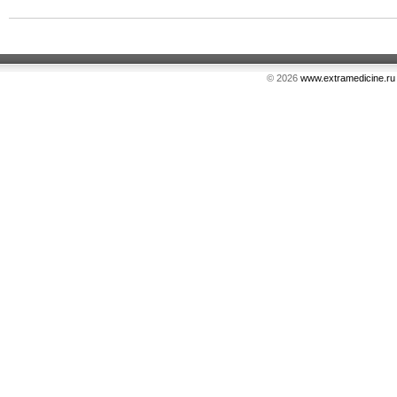
© 2026
www.extramedicine.ru