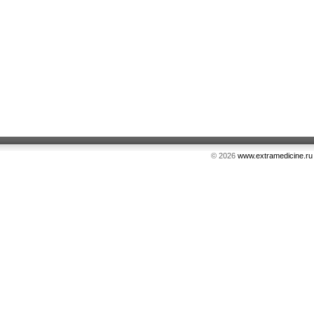
© 2026
www.extramedicine.ru